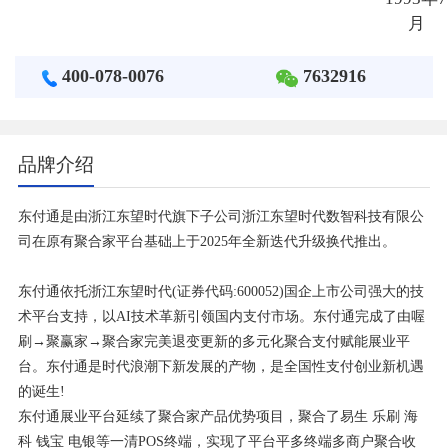
月
400-078-0076
7632916
品牌介绍
东付通是由浙江东望时代旗下子公司浙江东望时代数智科技有限公
司在原有聚合家平台基础上于2025年全新迭代升级换代推出。
东付通依托浙江东望时代(证券代码:600052)国企上市公司强大的技
术平台支持，以AI技术革新引领国内支付市场。东付通完成了由喔
刷→聚赢家→聚合家完美退变更新的多元化聚合支付赋能展业平
台。东付通是时代浪潮下新发展的产物，是全国性支付创业新机遇
的诞生!
东付通展业平台延续了聚合家产品优势项目，聚合了易生 乐刷 海
科 钱宝 电银等一清POS终端，实现了平台平多终端多商户聚合收