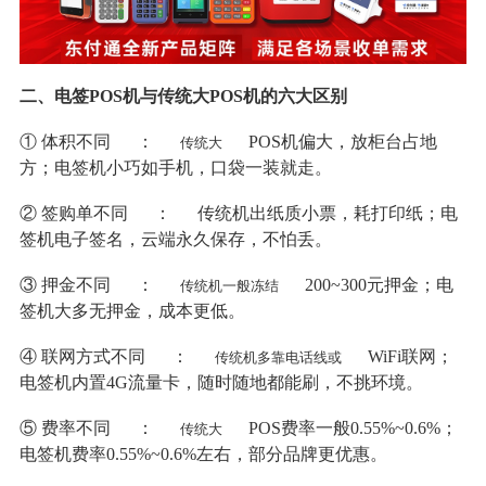
二、电签POS机与传统大POS机的六大区别
① 体积不同
：
POS机偏大，放柜台占地
传统大
方；电签机小巧如手机，口袋一装就走。
② 签购单不同
：
传统机出纸质小票，耗打印纸；电
签机电子签名，云端永久保存，不怕丢。
③ 押金不同
：
200~300元押金；电
传统机一般冻结
签机大多无押金，成本更低。
④ 联网方式不同
：
WiFi联网；
传统机多靠电话线或
电签机内置4G流量卡，随时随地都能刷，不挑环境。
⑤ 费率不同
：
POS费率一般0.55%~0.6%；
传统大
电签机费率0.55%~0.6%左右，部分品牌更优惠。