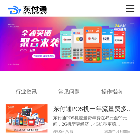
行业资讯
常见问题
操作指南
东付通POS机一年流量费多..
东付通POS机流量费年费在45元至99元
间，2G机型更经济，4G机型更稳...
#POS机客服
2026年01月08日